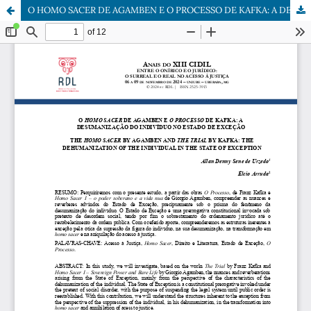
O HOMO SACER DE AGAMBEN E O PROCESSO DE KAFKA: A DESUMANIZAÇÃO DO INDIVÍDUO NO ESTADO DE EXCEÇÃO