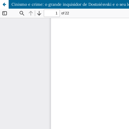
Cinismo e crime: o grande inquisidor de Dostoiésvski e o seu l