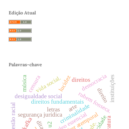
Edição Atual
Palavras-chave
democracia
censura
lucidez
vida social.
música
instituições
direitos
direito
rubem fonseca.
desigualdade social
direitos fundamentais
questão racial
criminalidade
arte
letras
núcleo essencial
caráter atemporal
segurança jurídica
felicidade
literatura
kafka
u2