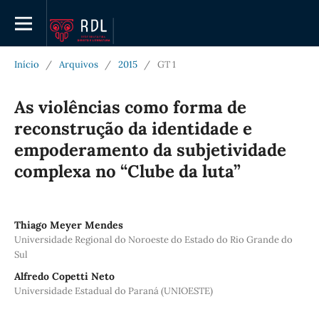
Início
/
Arquivos
/
2015
/
GT 1
As violências como forma de
reconstrução da identidade e
empoderamento da subjetividade
complexa no “Clube da luta”
Thiago Meyer Mendes
Universidade Regional do Noroeste do Estado do Rio Grande do
Sul
Alfredo Copetti Neto
Universidade Estadual do Paraná (UNIOESTE)