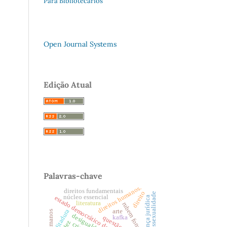
Para Bibliotecários
Open Journal Systems
Edição Atual
Palavras-chave
direitos humanos.
direitos fundamentais
direito
homossexualidade
núcleo essencial
segurança jurídica
estado democrático de direito.
literatura
rubem fonseca.
ditadura
arte
kafka
questão racial