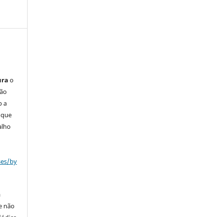
a
ura
o
são
b a
(que
alho
ses/by
á
e não