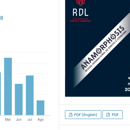
88
PDF (English)
PDF