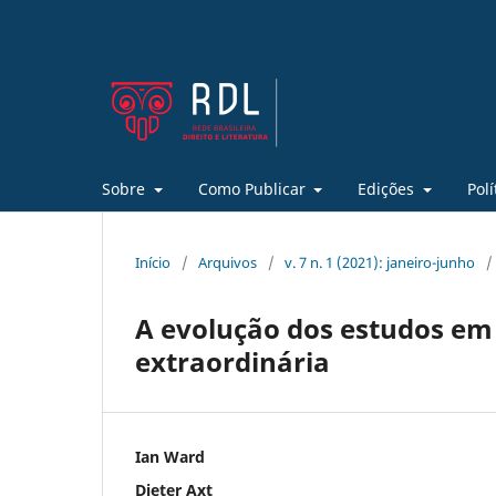
Sobre
Como Publicar
Edições
Polí
Início
/
Arquivos
/
v. 7 n. 1 (2021): janeiro-junho
/
A evolução dos estudos em D
extraordinária
Ian Ward
Dieter Axt