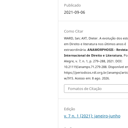
Publicado
2021-09-06
Como Citar
WARD, Ian; AXT, Dieter. A evolução dos es
em Direito e literatura nos últimos anos é
extraordinária.
ANAMORPHOSIS - Revista
Internacional de Direito e Literatura
, Po
Alegre, v. 7, n. 1, p. 279–288, 2021. DOI:
10.21119/anamps.71.279-288. Disponível e
https://periodicos.rdl.org.br/anamps/artic
w/915. Acesso em: 8 ago. 2026.
Fomatos de Citação
Edição
v. 7 n. 1 (2021): janeiro-junho