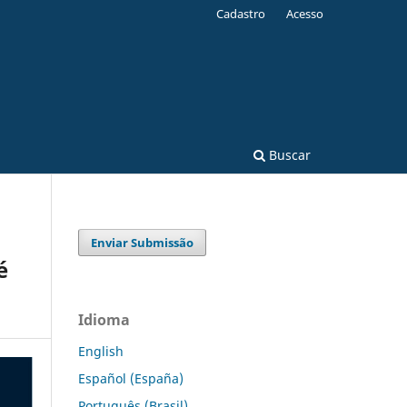
Cadastro
Acesso
Buscar
Enviar Submissão
é
Idioma
English
Español (España)
Português (Brasil)