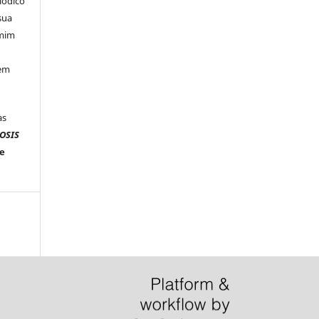
iódico
sua
 mim
 em
às
OSIS
 e